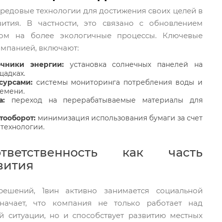
ередовые технологии для достижения своих целей в
вития. В частности, это связано с обновлением
ом на более экологичные процессы. Ключевые
омпанией, включают:
чники энергии:
установка солнечных панелей на
щадках.
сурсами:
системы мониторинга потребления воды и
емени.
а:
переход на перерабатываемые материалы для
тооборот:
минимизация использования бумаги за счет
технологии.
тветственность как часть
вития
решений, 1вин активно занимается социальной
значает, что компания не только работает над
й ситуации, но и способствует развитию местных