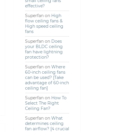
small ceiling fans
effective?
Superfan
on
High
flow ceiling fans &
High speed ceiling
fans
Superfan
on
Does
your BLDC ceiling
fan have lightning
protection?
Superfan
on
Where
60-inch ceiling fans
can be used? [Take
advantage of 60-inch
ceiling fan]
Superfan
on
How To
Select The Right
Ceiling Fan?
Superfan
on
What
determines ceiling
fan airflow? [4 crucial