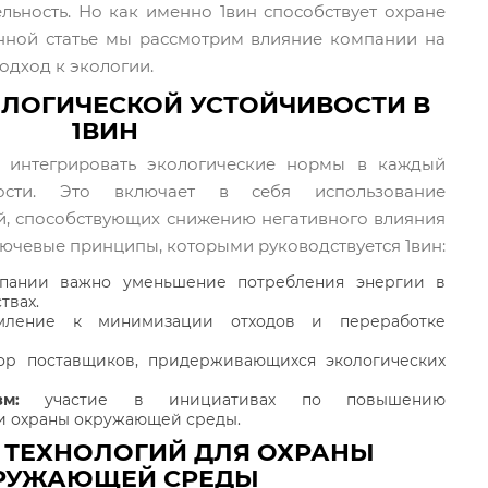
ельность. Но как именно 1вин способствует охране
ной статье мы рассмотрим влияние компании на
одход к экологии.
ЛОГИЧЕСКОЙ УСТОЙЧИВОСТИ В
1ВИН
я интегрировать экологические нормы в каждый
ности. Это включает в себя использование
й, способствующих снижению негативного влияния
лючевые принципы, которыми руководствуется 1вин:
ании важно уменьшение потребления энергии в
твах.
ление к минимизации отходов и переработке
р поставщиков, придерживающихся экологических
м:
участие в инициативах по повышению
и охраны окружающей среды.
 ТЕХНОЛОГИЙ ДЛЯ ОХРАНЫ
РУЖАЮЩЕЙ СРЕДЫ