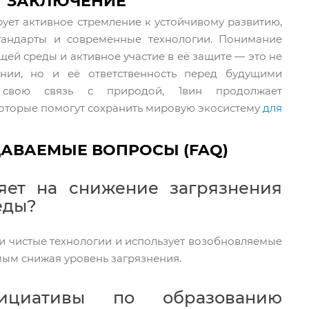
ЗАКЛЮЧЕНИЕ
ует активное стремление к устойчивому развитию,
тандарты и современные технологии. Понимание
ей среды и активное участие в её защите — это не
нии, но и её ответственность перед будущими
я свою связь с природой, 1вин продолжает
которые помогут сохранить мировую экосистему
для
ДАВАЕМЫЕ ВОПРОСЫ (FAQ)
ияет на снижение загрязнения
еды?
ки чистые технологии и использует возобновляемые
мым снижая уровень загрязнения.
ициативы по образованию