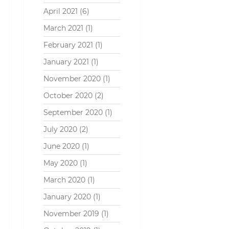
April 2021
(6)
March 2021
(1)
February 2021
(1)
January 2021
(1)
November 2020
(1)
October 2020
(2)
September 2020
(1)
July 2020
(2)
June 2020
(1)
May 2020
(1)
March 2020
(1)
January 2020
(1)
November 2019
(1)