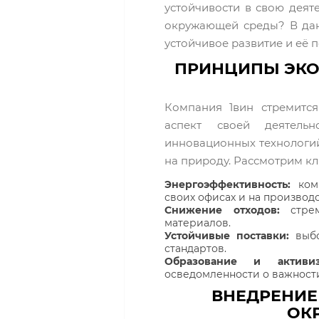
устойчивости в свою деят
окружающей среды? В дан
устойчивое развитие и её п
ПРИНЦИПЫ ЭКО
Компания 1вин стремитс
аспект своей деятель
инновационных технологи
на природу. Рассмотрим к
Энергоэффективность:
комп
своих офисах и на производс
Снижение отходов:
стрем
материалов.
Устойчивые поставки:
выбо
стандартов.
Образование и активиз
осведомленности о важност
ВНЕДРЕНИЕ
ОК