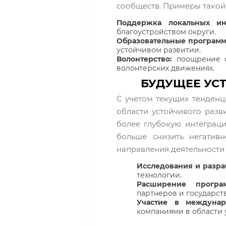
сообществ. Примеры такой
Поддержка локальных ин
благоустройством округи.
Образовательные программ
устойчивом развитии.
Волонтерство:
поощрение со
волонтерских движениях.
БУДУЩЕЕ УСТ
С учетом текущих тенденц
области устойчивого разв
более глубокую интеграц
больше снизить негатив
направления деятельности
Исследования и разра
технологии.
Расширение програ
партнеров и государст
Участие в междунар
компаниями в области 