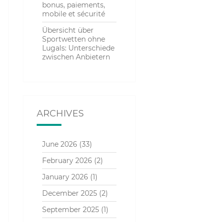
bonus, paiements,
mobile et sécurité
Übersicht über
Sportwetten ohne
Lugals: Unterschiede
zwischen Anbietern
ARCHIVES
June 2026
(33)
February 2026
(2)
January 2026
(1)
December 2025
(2)
September 2025
(1)