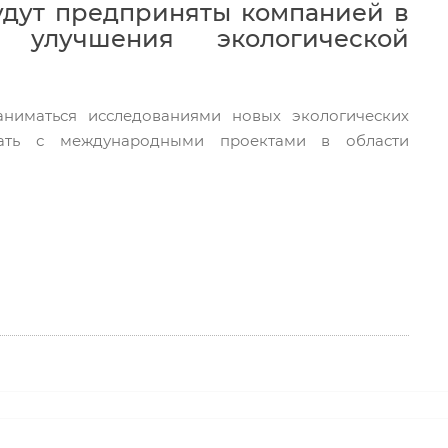
будут предприняты компанией в
улучшения экологической
аниматься исследованиями новых экологических
чать с международными проектами в области