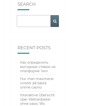
SEARCH
Search
Search
for:
RECENT POSTS
Как определить
выгодные ставки на
платформе 1win
Hur man maximerar
vinster på bästa
online casino
Interaktive Übersicht
über Wettanbieter
ohne oasis: Wo