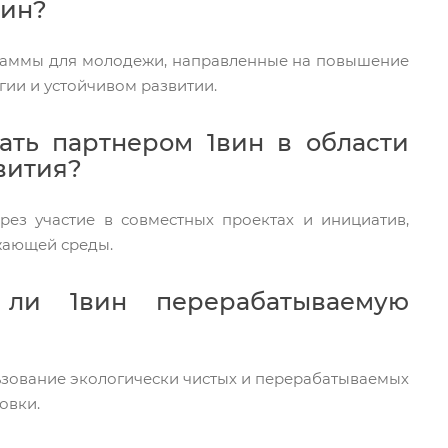
вин?
раммы для молодежи, направленные на повышение
ии и устойчивом развитии.
тать партнером 1вин в области
вития?
рез участие в совместных проектах и инициатив,
жающей среды.
 ли 1вин перерабатываемую
льзование экологически чистых и перерабатываемых
овки.